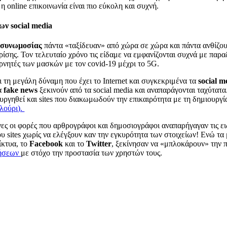
η online επικοινωνία είναι πιο εύκολη και συχνή.
ων social media
 συνωμοσίας
πάντα «ταξίδευαν» από χώρα σε χώρα και πάντα ανθίζο
ρίσης. Τον τελευταίο χρόνο τις είδαμε να εμφανίζονται συχνά με παρ
ρνητές των μασκών με τον covid-19 μέχρι το 5G.
ι τη μεγάλη δύναμη που έχει το Internet και συγκεκριμένα τα
social m
α
fake news
ξεκινούν από τα social media και αναπαράγονται ταχύτατα
υργηθεί και sites που διακωμωδούν την επικαιρότητα με τη δημιουργί
λούρι).
ίγες οι φορές που αρθρογράφοι και δημοσιογράφοι αναπαρήγαγαν τις ε
ου sites χωρίς να ελέγξουν καν την εγκυρότητα των στοιχείων! Ενώ τ
ίκτυα, το
Facebook
και το
Twitter
, ξεκίνησαν να «μπλοκάρουν» την 
δήσεων
με στόχο την προστασία των χρηστών τους.