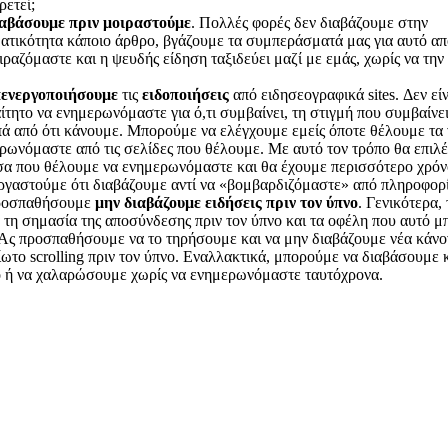
ρετεί;
ιαβάσουμε πριν μοιραστούμε
. Πολλές φορές δεν διαβάζουμε στην
ατικότητα κάποιο άρθρο, βγάζουμε τα συμπεράσματά μας για αυτό από
ιραζόμαστε και η ψευδής είδηση ταξιδεύει μαζί με εμάς, χωρίς να τη
ενεργοποιήσουμε
τις
ειδοποιήσεις
από ειδησεογραφικά sites. Δεν εί
ίτητο να ενημερωνόμαστε για ό,τι συμβαίνει, τη στιγμή που συμβαίνει
ά από ότι κάνουμε. Μπορούμε να ελέγχουμε εμείς όποτε θέλουμε τα 
ρωνόμαστε από τις σελίδες που θέλουμε. Με αυτό τον τρόπο θα επιλέ
σα που θέλουμε να ενημερωνόμαστε και θα έχουμε περισσότερο χρόν
ργαστούμε ότι διαβάζουμε αντί να «βομβαρδιζόμαστε» από πληροφορί
ροσπαθήσουμε
μην διαβάζουμε ειδήσεις πριν τον ύπνο
. Γενικότερα,
 τη σημασία της αποσύνδεσης πριν τον ύπνο και τα οφέλη που αυτό μ
 Ας προσπαθήσουμε να το τηρήσουμε και να μην διαβάζουμε νέα κάνο
ίωτο scrolling πριν τον ύπνο. Εναλλακτικά, μπορούμε να διαβάσουμε 
ο ή να χαλαρώσουμε χωρίς να ενημερωνόμαστε ταυτόχρονα.