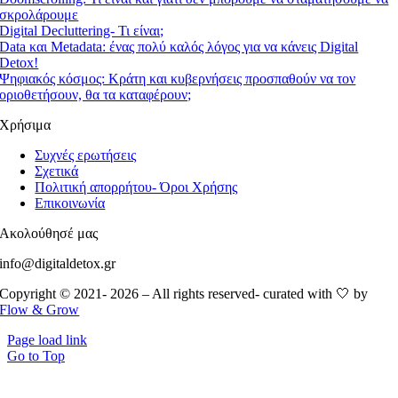
σκρολάρουμε
Digital Decluttering- Τι είναι;
Data και Metadata: ένας πολύ καλός λόγος για να κάνεις Digital
Detox!
Ψηφιακός κόσμος: Kράτη και κυβερνήσεις προσπαθούν να τον
οριοθετήσουν, θα τα καταφέρουν;
Χρήσιμα
Συχνές ερωτήσεις
Σχετικά
Πολιτική απορρήτου- Όροι Χρήσης
Επικοινωνία
Ακολούθησέ μας
info@digitaldetox.gr
Copyright © 2021- 2026 – All rights reserved- curated with 🤍 by
Flow & Grow
Page load link
Go to Top