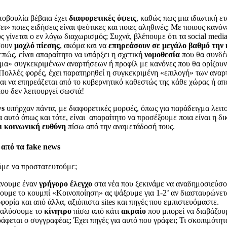
τοβουλία βέβαια έχει
διαφορετικές όψεις
, καθώς πως μια ιδιωτική ετ
ι» ποιες ειδήσεις είναι ψεύτικες και ποιες αληθινές; Με ποιους κανόν
ς γίνεται ο εν λόγω διαχωρισμός; Συχνά, βλέπουμε ότι τα social med
σουν
μοχλό πίεσης
, ακόμα και να
επηρεάσουν σε μεγάλο βαθμό την 
επώς, είναι απαραίτητο να υπάρξει η σχετική
νομοθεσία
που θα συνδέε
μα» συγκεκριμένων αναρτήσεων ή προφίλ με κανόνες που θα ορίζου
 Πολλές φορές, έχει παρατηρηθεί η συγκεκριμένη «επιλογή» των ανα
αι να επηρεάζεται από το κυβερνητικό καθεστώς της κάθε χώρας ή απ
ου δεν λειτουργεί σωστά!
ws
υπήρχαν πάντα, με διαφορετικές μορφές, όπως για παράδειγμα λειτ
α αυτό όπως και τότε, είναι απαραίτητο να προσέξουμε ποια είναι η δι
ι κοινωνική ευθύνη
πίσω από την αναμετάδοσή τους.
από τα fake news
με να προστατευτούμε;
άνουμε έναν
γρήγορο έλεγχο
στα νέα που ξεκινάμε να αναδημοσιεύσο
ουμε το κουμπί «Κοινοποίηση» ας ψάξουμε για 1-2’ αν διασταυρώνετα
φορία και από άλλα, αξιόπιστα sites και πηγές που εμπιστευόμαστε.
ναλύσουμε το
κίνητρο
πίσω από κάτι
ακραίο
που μπορεί να διαβάζου
άφεται ο συγγραφέας; Έχει πηγές για αυτό που γράφει; Τι σκοπιμότητ