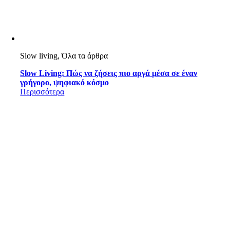
Slow living, Όλα τα άρθρα
Slow Living: Πώς να ζήσεις πιο αργά μέσα σε έναν
γρήγορο, ψηφιακό κόσμο
Περισσότερα