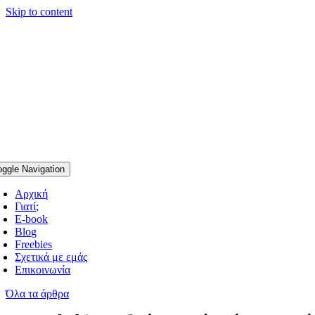
Skip to content
oggle Navigation
Αρχική
Γιατί;
E-book
Blog
Freebies
Σχετικά με εμάς
Επικοινωνία
Όλα τα άρθρα