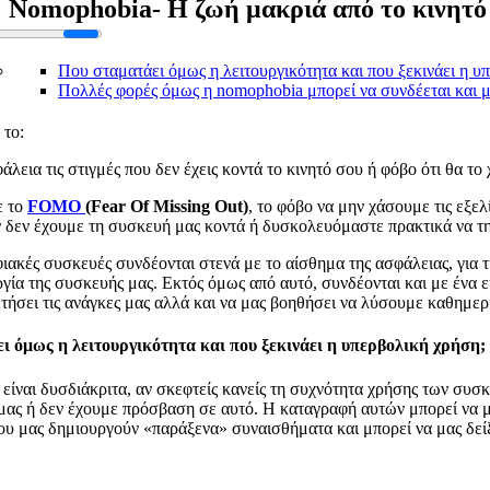
Nomophobia- Η ζωή μακριά από το κινητό
Που σταματάει όμως η λειτουργικότητα και που ξεκινάει η υ
Πολλές φορές όμως η nomophobia μπορεί να συνδέεται και 
το:
λεια τις στιγμές που δεν έχεις κοντά το κινητό σου ή φόβο ότι θα το
ε το
FOMO
(Fear Of Missing Out)
, το φόβο να μην χάσουμε τις εξελί
 δεν έχουμε τη συσκευή μας κοντά ή δυσκολευόμαστε πρακτικά να τη 
φιακές συσκευές συνδέονται στενά με το αίσθημα της ασφάλειας, για 
ργία της συσκευής μας. Εκτός όμως από αυτό, συνδέονται και με ένα 
ετήσει τις ανάγκες μας αλλά και να μας βοηθήσει να λύσουμε καθημε
ι όμως η λειτουργικότητα και που ξεκινάει η υπερβολική χρήση;
 είναι δυσδιάκριτα, αν σκεφτείς κανείς τη συχνότητα χρήσης των σ
 μας ή δεν έχουμε πρόσβαση σε αυτό. Η καταγραφή αυτών μπορεί να 
ου μας δημιουργούν «παράξενα» συναισθήματα και μπορεί να μας δείξ