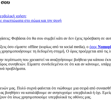
 σου
περβολική χρήση;
με συμπτώματα στο σώμα και την ψυχή
 χάσεις; Φοβάσαι ότι θα σου συμβεί κάτι αν δεν έχεις πρόσβαση σε αυτ
ξεις όσο είμαστε offline (κυρίως από τα social media), ο
όρος
Nomoph
χρησιμοποιήσουμε τη δεδομένη στιγμή. Ο όρος προέρχεται από τις λ
την περίπτωση που χρειαστεί να αναζητήσουμε βοήθεια για κάποιο έκ
εύρος συνηθειών. Είμαστε συνδεδεμένοι σε ότι και αν κάνουμε, υπάρχ
ρινά προβλήματα.
υσκευών μας. Πολύ συχνά φαίνεται ότι νιώθουμε μια σειρά από συναι
μας βοηθήσει να καταλάβουμε αν ανησυχούμε υπερβολικά ή όχι. Εμεί
ουν ότι ίσως χρησιμοποιούμε υπερβολικά τις οθόνες μας.