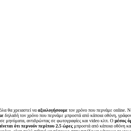
όλα θα χρειαστεί να
αξιολογήσουμε
τον χρόνο που περνάμε online. 
με
δηλαδή τον χρόνο που περνάμε μπροστά από κάποια οθόνη, γράφον
σε μηνύματα, αντιδρώντας σε φωτογραφίες και video κλπ. Ο
μέσος ό
ίνεται ότι περνούν περίπου 2.5 ώρες
μπροστά από κάποια οθόνη κα