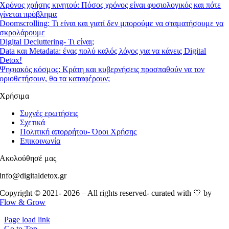
Χρόνος χρήσης κινητού: Πόσος χρόνος είναι φυσιολογικός και πότε
γίνεται πρόβλημα
Doomscrolling: Τι είναι και γιατί δεν μπορούμε να σταματήσουμε να
σκρολάρουμε
Digital Decluttering- Τι είναι;
Data και Metadata: ένας πολύ καλός λόγος για να κάνεις Digital
Detox!
Ψηφιακός κόσμος: Kράτη και κυβερνήσεις προσπαθούν να τον
οριοθετήσουν, θα τα καταφέρουν;
Χρήσιμα
Συχνές ερωτήσεις
Σχετικά
Πολιτική απορρήτου- Όροι Χρήσης
Επικοινωνία
Ακολούθησέ μας
info@digitaldetox.gr
Copyright © 2021- 2026 – All rights reserved- curated with 🤍 by
Flow & Grow
Page load link
Go to Top