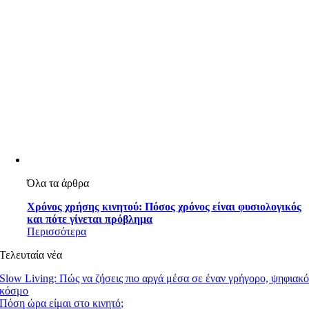
Όλα τα άρθρα
Χρόνος χρήσης κινητού: Πόσος χρόνος είναι φυσιολογικός
και πότε γίνεται πρόβλημα
Περισσότερα
Τελευταία νέα
Slow Living: Πώς να ζήσεις πιο αργά μέσα σε έναν γρήγορο, ψηφιακ
κόσμο
Πόση ώρα είμαι στο κινητό;