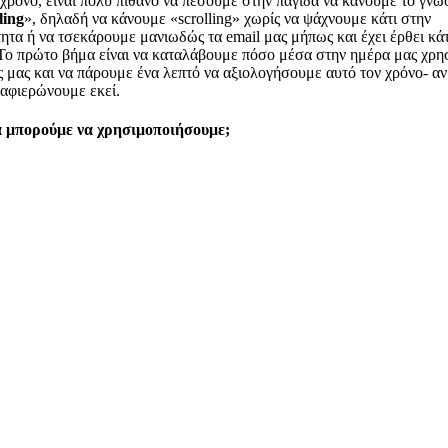
 χρόνο, είναι πολύ πιθανό να πέσουμε στην παγίδα να κάνουμε το γνω
ling
», δηλαδή να κάνουμε «scrolling» χωρίς να ψάχνουμε κάτι στην
ητα ή να τσεκάρουμε μανιωδώς τα email μας μήπως και έχει έρθει κάτ
Το πρώτο βήμα είναι να καταλάβουμε πόσο μέσα στην ημέρα μας χρ
ς μας και να πάρουμε ένα λεπτό να αξιολογήσουμε αυτό τον χρόνο- αν
ν αφιερώνουμε εκεί.
α μπορούμε να χρησιμοποιήσουμε;