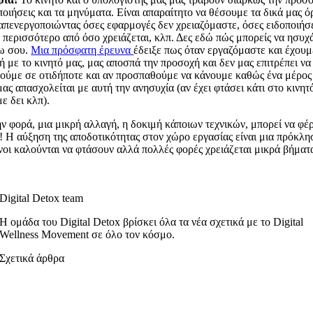
οποιήσεις και τα μηνύματα. Είναι απαραίτητο να θέσουμε τα δικά μας ό
απενεργοποιώντας όσες εφαρμογές δεν χρειαζόμαστε, όσες ειδοποιήσε
περισσότερο από όσο χρειάζεται, κλπ. Δες εδώ πώς μπορείς να ησυχά
ω σου.
Μια πρόσφατη έρευνα
έδειξε πως όταν εργαζόμαστε και έχουμ
ή με το κινητό μας, μας αποσπά την προσοχή και δεν μας επιτρέπει να
ούμε σε οτιδήποτε και αν προσπαθούμε να κάνουμε καθώς ένα μέρος
ας απασχολείται με αυτή την ανησυχία (αν έχει φτάσει κάτι στο κινητ
ε δει κλπ).
ν φορά, μια μικρή αλλαγή, η δοκιμή κάποιων τεχνικών, μπορεί να φέ
 Η αύξηση της αποδοτικότητας στον χώρο εργασίας είναι μια πρόκλη
νοι καλούνται να φτάσουν αλλά πολλές φορές χρειάζεται μικρά βήματα
Digital Detox team
Η ομάδα του Digital Detox βρίσκει όλα τα νέα σχετικά με το Digital
Wellness Movement σε όλο τον κόσμο.
Σχετικά άρθρα