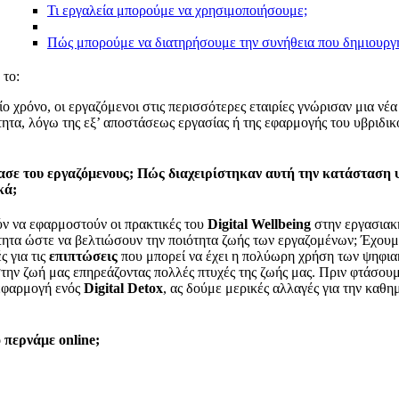
Τι εργαλεία μπορούμε να χρησιμοποιήσουμε;
Πώς μπορούμε να διατηρήσουμε την συνήθεια που δημιουργ
το:
ίο χρόνο, οι εργαζόμενοι στις περισσότερες εταιρίες γνώρισαν μια νέα
ητα, λόγω της εξ’ αποστάσεως εργασίας ή της εφαρμογής του υβριδι
σε του εργαζόμενους; Πώς διαχειρίστηκαν αυτή την κατάσταση 
κά;
ν να εφαρμοστούν οι πρακτικές του
Digital
Wellbeing
στην εργασιακ
ητα ώστε να βελτιώσουν την ποιότητα ζωής των εργαζομένων; Έχουμ
ς για τις
επιπτώσεις
που μπορεί να έχει η πολύωρη χρήση των ψηφι
ην ζωή μας επηρεάζοντας πολλές πτυχές της ζωής μας. Πριν φτάσου
 εφαρμογή ενός
Digital Detox
, ας δούμε μερικές αλλαγές για την καθη
 περνάμε online;