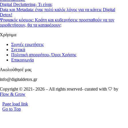
Digital Decluttering- Τι είναι;
Data και Metadata: ένας πολύ καλός λόγος για να κάνεις Digital
Detox!
Ψηφιακός κόσμος: Kράτη και κυβερνήσεις προσπαθούν να τον
οριοθετήσουν, θα τα καταφέρουν;
Χρήσιμα
Συχνές ερωτήσεις
Σχετικά
Πολιτική απορρήτου- Όροι Χρήσης
Επικοινωνία
Ακολούθησέ μας
info@digitaldetox.gr
Copyright © 2021- 2026 – All rights reserved- curated with 🤍 by
Flow & Grow
Page load link
Go to Top