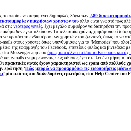
, το οποίο ενώ παραμένει δημοφιλές λόγω των
2.89 δισεκατομμυρί
σεκατομμυρίων ημερήσιων χρηστών του
αλλά είναι γνωστό πως πλέ
ικά στις
νεότερες γενιές
, έχει μεγάλο συμφέρον να διατηρήσει την πρ
 ακόμα δεν εγκαταλείπουν. Τα τελευταία χρόνια, χρησιμοποιεί διάφ
ια να κρατάει το ενδιαφέρον των χρηστών του ζωντανό, όπως το να στ
-mails στους χρήστες όπως υπενθυμίσεις για τα ‘Memories’ που όλοι
μέσω της εφαρμογής του Facebook, επετείους φιλίας και βιντεάκια με
ς στο Messenger app που
όμως τα στέλνει το ίδιο το Facebook και όχι
ά και e-mails ενημερώνοντας πως κάποιος έχει στείλει ένα μήνυμα μ
 Ο
ι πρακτικές αυτές έχουν χαρακτηριστεί ως spam από πολλούς χ
ην ερώτηση ‘
Πώς μπορώ να προσαρμόσω τις ειδοποιήσεις μέσω e
k;
’ μία από τις πιο διαδεδομένες ερωτήσεις στο Help Center του 