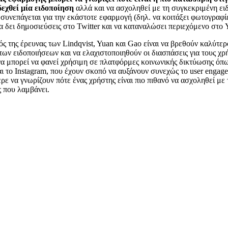
δεχθεί μία ειδοποίηση
αλλά και να ασχοληθεί με τη συγκεκριμένη ει
ό συνεπάγεται για την εκάστοτε εφαρμογή (δηλ. να κοιτάξει φωτογραφί
να δει δημοσιεύσεις στο Twitter και να καταναλώσει περιεχόμενο στο
ς της έρευνας των Lindqvist, Yuan και Gao είναι να βρεθούν καλύτερ
 των ειδοποιήσεων και να ελαχιστοποιηθούν οι διασπάσεις για τους χρ
να μπορεί να φανεί χρήσιμη σε πλατφόρμες κοινωνικής δικτύωσης όπω
ι το Instagram, που έχουν σκοπό να αυξάνουν συνεχώς τo user engag
ερε να γνωρίζουν πότε ένας χρήστης είναι πιο πιθανό να ασχοληθεί με 
ς που λαμβάνει.