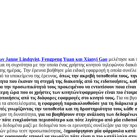
ων Janne Lindqvist, Fengpeng Yuan και Xianyi Gao
μελέτησε και
και τη συχνότητα με την οποία ένας χρήστης κινητού τηλεφώνου διακό
 της ημέρας. Την έρευνα βοήθησε μία ειδική εφαρμογή η οποία συνέλε
ό τα υποκείμενα της έρευνας,
όπως την ακριβή τοποθεσία τους, τη
ητα που έκαναν τη στιγμή της διακοπής από τις ειδοποιήσεις, κα
ια την προσωπικότητά τους προκειμένου να εντοπίσουν ποια είναι
ερη ώρα που οι χρήστες των κινητών/εφαρμογών είναι πιο έτοιμο
οποιήσεις από τις διάφορες εφαρμογές στο κινητό τους.
Για να βγ
α τα αποτελέσματα,
η εφαρμογή παρακολουθούσε για τη διάρκεια 
ντές γνωρίζοντας την τοποθεσία και τη δραστηριότητα τους κάθε 
ίχαν τη δυνατότητα,
για να βοηθήσουν στην ανάλυση των δεδομένων
 πότε ενοχλούνται περισσότερο και πότε λιγότερο από μία ειδοπο
 δεδομένα μαζί με δεδομένα που οι ερευνητές συνέλεξαν για την πρ
τών μέσω τεστ προσωπικότητας, δ
ημιούργησαν μία φόρμουλα κατά 
ας εφαρμογής μπορεί να γνωρίζει πότε είναι η πιο κατάλληλη στιγ