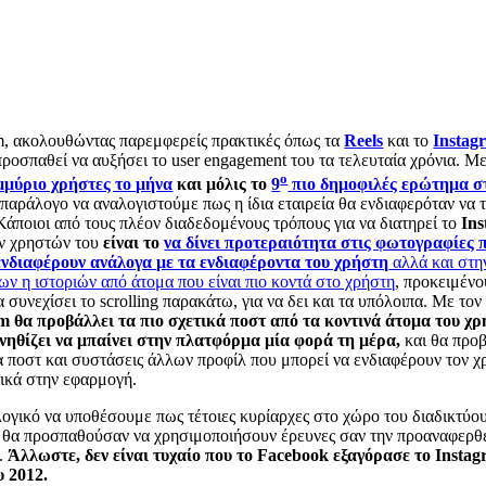
m, ακολουθώντας παρεμφερείς πρακτικές όπως τα
Reels
και το
Instag
προσπαθεί να αυξήσει το user engagement του τα τελευταία χρόνια. Μ
ο
μμύριο χρήστες το μήνα
και μόλις το
9
πιο δημοφιλές ερώτημα σ
 παράλογο να αναλογιστούμε πως η ίδια εταιρεία θα ενδιαφερόταν να 
άποιοι από τους πλέον διαδεδομένους τρόπους για να διατηρεί το
In
ν χρηστών του
είναι το
να δίνει προτεραιότητα στις φωτογραφίες 
ενδιαφέρουν ανάλογα με τα ενδιαφέροντα του χρήστη
αλλά και στη
ν η ιστοριών από άτομα που είναι πιο κοντά στο χρήστη
, προκειμένο
 συνεχίσει το scrolling παρακάτω, για να δει και τα υπόλοιπα. Με τον 
m θα προβάλλει τα πιο σχετικά ποστ από τα κοντινά άτομα του χρ
νηθίζει να μπαίνει στην πλατφόρμα μία φορά τη μέρα,
και θα προ
 ποστ και συστάσεις άλλων προφίλ που μπορεί να ενδιαφέρουν τον χ
τικά στην εφαρμογή.
λογικό να υποθέσουμε πως τέτοιες κυρίαρχες στο χώρο του διαδικτύο
 θα προσπαθούσαν να χρησιμοποιήσουν έρευνες σαν την προαναφερθ
ς.
Άλλωστε, δεν είναι τυχαίο που το Facebook εξαγόρασε το Instag
υ 2012.