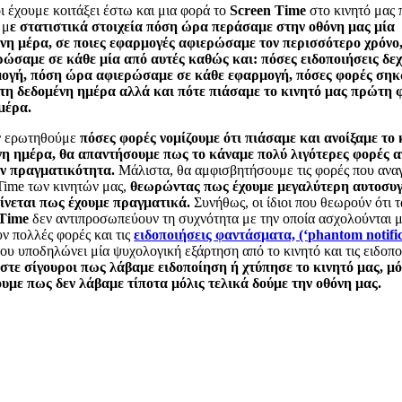
ι έχουμε κοιτάξει έστω και μια φορά το
Screen
Time
στο κινητό μας 
 μ
ε στατιστικά στοιχεία πόση ώρα περάσαμε στην οθόνη μας μία
νη μέρα, σε ποιες εφαρμογές αφιερώσαμε τον περισσότερο χρόνο
ρώσαμε σε κάθε μία από αυτές καθώς και: πόσες ειδοποιήσεις δε
ογή, πόση ώρα αφιερώσαμε σε κάθε εφαρμογή, πόσες φορές ση
 τη δεδομένη ημέρα αλλά και πότε πιάσαμε το κινητό μας πρώτη 
μέρα.
ν ερωτηθούμε
πόσες φορές νομίζουμε ότι πιάσαμε και ανοίξαμε το 
νη ημέρα, θα απαντήσουμε πως το κάναμε πολύ λιγότερες φορές α
ν πραγματικότητα.
Μάλιστα, θα αμφισβητήσουμε τις φορές που ανα
Time των κινητών μας,
θεωρώντας πως έχουμε μεγαλύτερη αυτοσυ
ίνεται πως έχουμε πραγματικά.
Συνήθως, οι ίδιοι που θεωρούν ότι 
Time
δεν αντιπροσωπεύουν τη συχνότητα με την οποία ασχολούνται μ
υν πολλές φορές και τις
ειδοποιήσεις φαντάσματα, (‘phantom notific
ου υποδηλώνει μία ψυχολογική εξάρτηση από το κινητό και τις ειδοπο
στε σίγουροι πως λάβαμε ειδοποίηση ή χτύπησε το κινητό μας, μό
υμε πως δεν λάβαμε τίποτα μόλις τελικά δούμε την οθόνη μας.