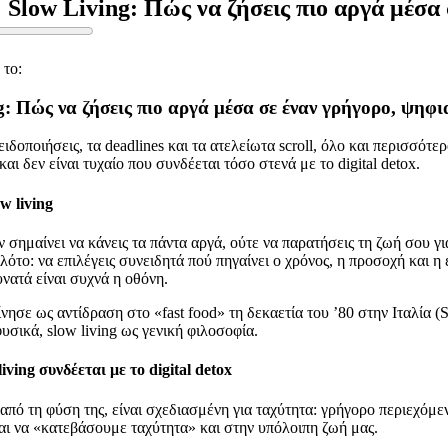
Slow Living: Πώς να ζήσεις πιο αργά μέσα
το:
g: Πώς να ζήσεις πιο αργά μέσα σε έναν γρήγορο, ψηφ
ιδοποιήσεις, τα deadlines και τα ατελείωτα scroll, όλο και περισσότ
και δεν είναι τυχαίο που συνδέεται τόσο στενά με το digital detox.
ow living
ν σημαίνει να κάνεις τα πάντα αργά, ούτε να παρατήσεις τη ζωή σου για
ιλότο: να επιλέγεις συνειδητά πού πηγαίνει ο χρόνος, η προσοχή και 
υνατά είναι συχνά η οθόνη.
νησε ως αντίδραση στο «fast food» τη δεκαετία του ’80 στην Ιταλία (
φυσικά, slow living ως γενική φιλοσοφία.
living συνδέεται με το digital detox
 από τη φύση της, είναι σχεδιασμένη για ταχύτητα: γρήγορο περιεχόμ
αι να «κατεβάσουμε ταχύτητα» και στην υπόλοιπη ζωή μας.