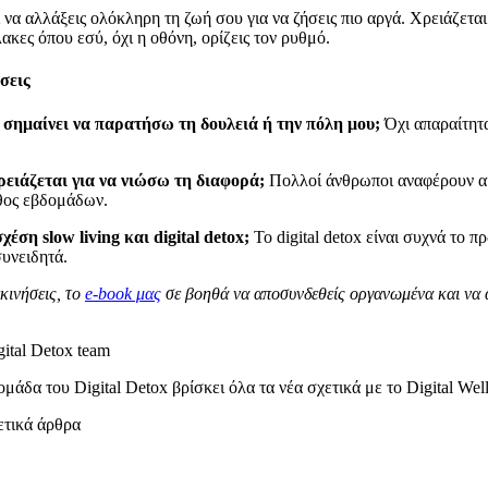
 να αλλάξεις ολόκληρη τη ζωή σου για να ζήσεις πιο αργά. Χρειάζετα
ακες όπου εσύ, όχι η οθόνη, ορίζεις τον ρυθμό.
σεις
g σημαίνει να παρατήσω τη δουλειά ή την πόλη μου;
Όχι απαραίτητα
ρειάζεται για να νιώσω τη διαφορά;
Πολλοί άνθρωποι αναφέρουν αί
άθος εβδομάδων.
χέση slow living και digital detox;
Το digital detox είναι συχνά το π
συνειδητά.
εκινήσεις, το
e-book μας
σε βοηθά να αποσυνδεθείς οργανωμένα και να 
gital Detox team
ομάδα του Digital Detox βρίσκει όλα τα νέα σχετικά με το Digital W
ετικά άρθρα