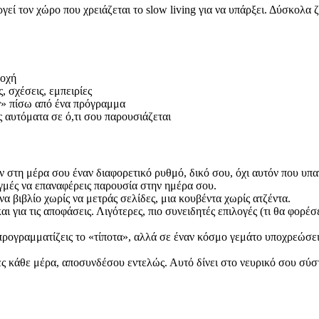
ργεί τον χώρο που χρειάζεται το slow living για να υπάρξει. Δύσκολα 
σοχή
, σχέσεις, εμπειρίες
υν» πίσω από ένα πρόγραμμα
άς αυτόματα σε ό,τι σου παρουσιάζεται
 στη μέρα σου έναν διαφορετικό ρυθμό, δικό σου, όχι αυτόν που υπα
ιγμές να επαναφέρεις παρουσία στην ημέρα σου.
α βιβλίο χωρίς να μετράς σελίδες, μια κουβέντα χωρίς ατζέντα.
αι για τις αποφάσεις. Λιγότερες, πιο συνειδητές επιλογές (τι θα φορέσε
ρογραμματίζεις το «τίποτα», αλλά σε έναν κόσμο γεμάτο υποχρεώσεις 
ς κάθε μέρα, αποσυνδέσου εντελώς. Αυτό δίνει στο νευρικό σου σύστ