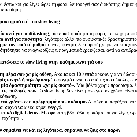
ox, έστω και για λίγες ώρες τη φορά, λειτουργεί σαν διακόπτης: δημιου
ειδοποίηση.
ρακτηριστικά του slow living
α αντί για
multitasking
, μία δραστηριότητα τη φορά, με πλήρη προ
α αντί για ποσότητα
, λιγότερες αλλά πιο ουσιαστικές δραστηριότητες
 με τον φυσικό ρυθμό
, ύπνος, φαγητό, ξεκούραση χωρίς να «τρέχο
ιδητότητα
, να αναγνωρίζεις τι πραγματικά χρειάζεσαι, αντί να αντιδρ
ατώσεις το slow living στην καθημερινότητά σου
τη μέρα σου χωρίς οθόνη.
Ακόμα και 10 λεπτά αρκούν για να δώσουν
ίς κινητό ή τηλεόραση.
Το φαγητό είναι μια από τις πιο εύκολες στ
 μία δραστηριότητα «χωρίς σκοπό».
Μια βόλτα χωρίς προορισμό, έν
τις επιλογές σου.
Το slow living δεν είναι μόνο για τον χρόνο, είναι κ
 κόπωση.
ενό χρόνο» στο πρόγραμμά σου, σκόπιμα.
Ακούγεται παράξενο να π
αι συχνά να διεκδικηθεί ενεργά.
κτικό digital detox.
Μία φορά τη βδομάδα, ή ακόμα και για λίγες ώρε
ι ταχύτητα».
εν σημαίνει να κάνεις λιγότερα, σημαίνει να ζεις
στο
παρόν