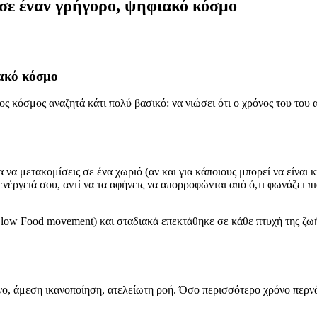
 σε έναν γρήγορο, ψηφιακό κόσμο
ιακό κόσμο
ερος κόσμος αναζητά κάτι πολύ βασικό: να νιώσει ότι ο χρόνος του του
 να μετακομίσεις σε ένα χωριό (αν και για κάποιους μπορεί να είναι κ
η ενέργειά σου, αντί να τα αφήνεις να απορροφώνται από ό,τι φωνάζει 
Slow Food movement) και σταδιακά επεκτάθηκε σε κάθε πτυχή της ζωής:
ενο, άμεση ικανοποίηση, ατελείωτη ροή. Όσο περισσότερο χρόνο περν