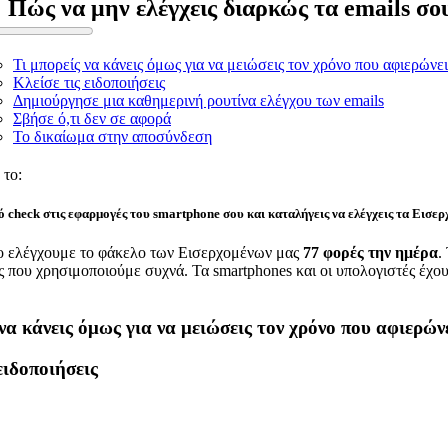
Πώς να μην ελέγχεις διαρκώς τα emails σο
Τι μπορείς να κάνεις όμως για να μειώσεις τον χρόνο που αφιερώνει
Κλείσε τις ειδοποιήσεις
Δημιούργησε μια καθημερινή ρουτίνα ελέγχου των emails
Σβήσε ό,τι δεν σε αφορά
Το δικαίωμα στην αποσύνδεση
το:
 check στις εφαρμογές του smartphone σου και καταλήγεις να ελέγχεις τα Εισερχ
ο ελέγχουμε το φάκελο των Εισερχομένων μας
77 φορές την ημέρα
.
ς που χρησιμοποιούμε συχνά. Τα smartphones και οι υπολογιστές έχουν
να κάνεις όμως για να μειώσεις τον χρόνο που αφιερώνε
ειδοποιήσεις