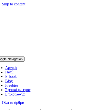
Skip to content
oggle Navigation
Αρχική
Γιατί;
E-book
Blog
Freebies
Σχετικά με εμάς
Επικοινωνία
Όλα τα άρθρα